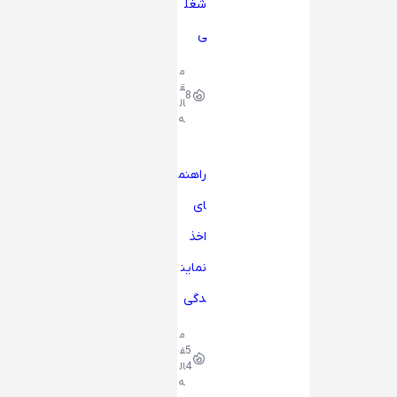
شغل
ی
م
ق
8
ال
ه
راهنم
ای
اخذ
نماین
دگی
م
5
ق
4
ال
ه