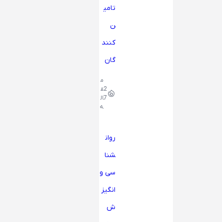
تامی
ن
کنند
گان
م
2
ق
7
ال
ه
روان
شنا
سی و
انگیز
ش