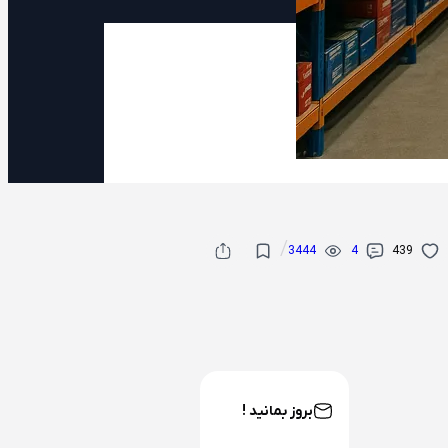
/
3444
4
439
بروز بمانید !