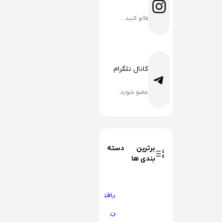
اینستاگرم
فالو کنید…
کانال تلگرام
تلگرام
عضو شوید..
برترین دسته
بندی ها
یافت
ن