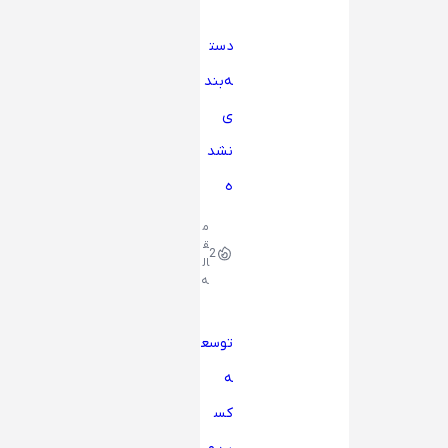
دست
ه‌بند
ی
نشد
ه
م
ق
2
ال
ه
توسع
ه
کس