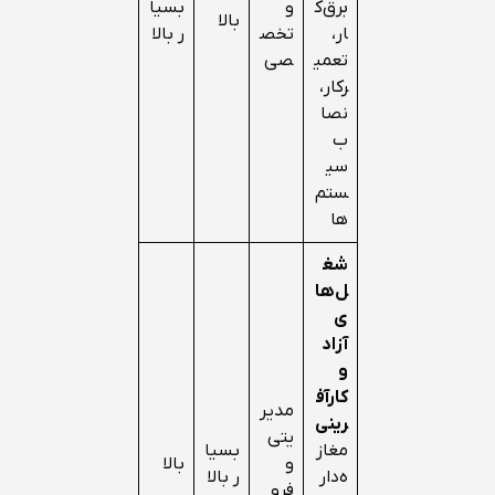
برق‌ک
و
بسیا
بالا
ار،
تخص
ر بالا
تعمی
صی
رکار،
نصا
ب
سی
ستم‌
ها
شغ
ل‌ها
ی
آزاد
و
کارآف
مدیر
رینی
یتی
مغاز
بسیا
و
بالا
ه‌دار
ر بالا
فرو