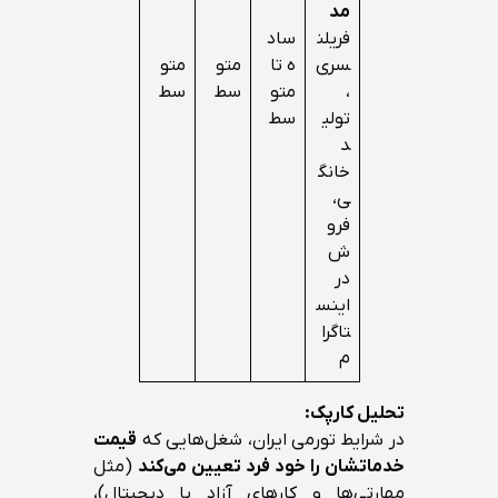
مد
فریلن
ساد
سری
ه تا
متو
متو
،
متو
سط
سط
تولی
سط
د
خانگ
ی،
فرو
ش
در
اینس
تاگرا
م
تحلیل کارپک:
در شرایط تورمی ایران، شغل‌هایی که
قیمت
خدماتشان را خود فرد تعیین می‌کند
(مثل
مهارتی‌ها و کارهای آزاد یا دیجیتال)،