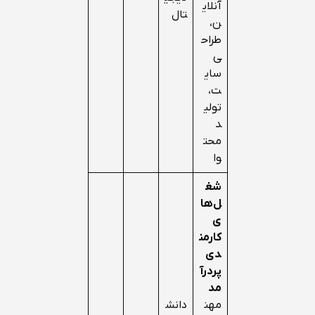
آنلای
تال
ن،
طراح
ی
سای
ت،
تولی
د
محت
وا
شغ
ل‌ها
ی
کارمن
دی
پردرآ
مد
مهن
دانش