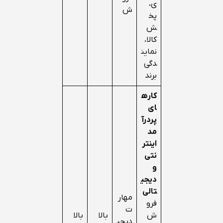
ی،
ش
پخ
ش
کالا،
نماین
دگی
برند
کاره
ای
پردرآ
مد
اینتر
نتی
و
دیجی
تالی
مهار
فرو
ت
ش
بالا
بالا
دیجی