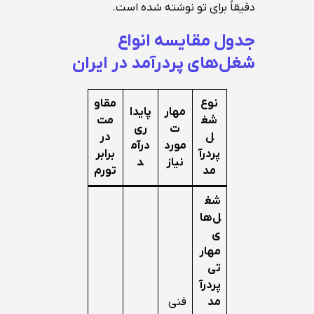
دقیقاً برای تو نوشته شده است.
جدول مقایسه انواع
شغل‌های پردرآمد در ایران
نوع
مقاو
مهار
پایدا
شغ
مت
ت
ری
ل
در
مورد
درآم
پردرآ
برابر
نیاز
د
مد
تورم
شغ
ل‌ها
ی
مهار
تی
پردرآ
مد
فنی