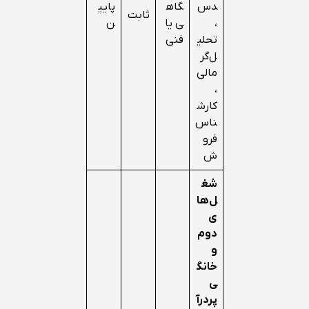
دس
گاه
پایی
ثابت
،
ی یا
ن
تحلی
فنی
ل‌گر
مالی
،
کارش
ناس
فرو
ش
شغ
ل‌ها
ی
دوم
و
خانگ
ی
پردرآ