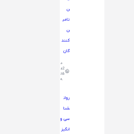
ن
تامی
ن
کنند
گان
م
2
ق
6
ال
ه
روان
شنا
سی و
انگیز