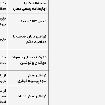
سند مالکیت یا
نشان
اجاره‌نامه رسمی مغازه
فعال
برای
عکس ۳×۴ جدید
پروا
گواهی پایان خدمت یا
برای
معافیت دائم
مدرک تحصیلی یا سواد
حداق
خواندن و نوشتن
صنف
گواهی عدم
سوءپیشینه کیفری
می‌
از م
گواهی عدم اعتیاد
معرف
اتحا