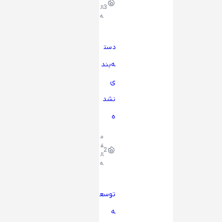
3
ال
ه
دست
ه‌بند
ی
نشد
ه
م
ق
2
ال
ه
توسع
ه