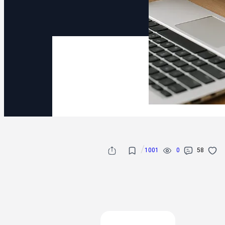
/
1001
0
58