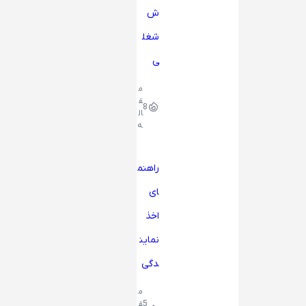
ش
شغل
ی
م
ق
8
ال
ه
راهنم
ای
اخذ
نماین
دگی
م
5
ق