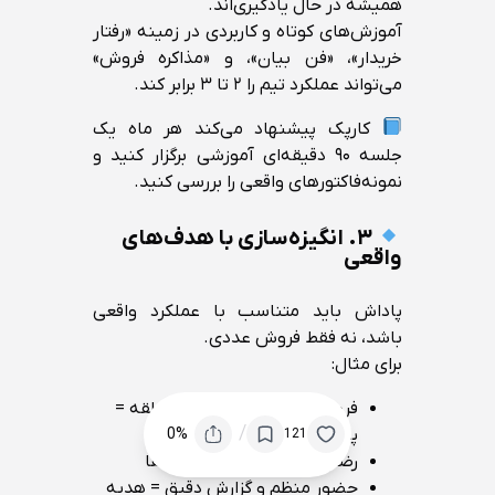
همیشه در حال یادگیری‌اند.
آموزش‌های کوتاه و کاربردی در زمینه «رفتار
خریدار»، «فن بیان»، و «مذاکره فروش»
می‌تواند عملکرد تیم را ۲ تا ۳ برابر کند.
کارپک پیشنهاد می‌کند هر ماه یک
جلسه ۹۰ دقیقه‌ای آموزشی برگزار کنید و
نمونه‌فاکتورهای واقعی را بررسی کنید.
۳. انگیزه‌سازی با هدف‌های
واقعی
پاداش باید متناسب با عملکرد واقعی
باشد، نه فقط فروش عددی.
برای مثال:
فروش بیشتر از میانگین منطقه =
/
پاداش نقدی
0%
121
رضایت مشتریان = امتیاز ارتقا
حضور منظم و گزارش دقیق = هدیه