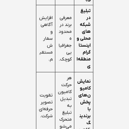
تبلیغ
در
معرفی
افزایش
شبکه‌
برند در
آگاهی
های
محدود
و
محلی و
ه
سفار
اینستا
جغرافیا
ش
گرام
یی
مستقی
منطقه‌ا
کوچک.
م.
ی
هر
نمایش
حرکت
کامیو
کامیون
ن‌های
تقویت
تبدیل
پخش
تصویر
به
با
حرفه‌ای
تبلیغ
برندین
شرکت.
متحرک
گ
می‌شو