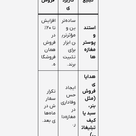
تبلیغ
کاربرد
فروش
ی
ساده‌تر
افزایش
استند
ین و
تا ۲۰٪
و
مؤثرتری
در
پوستر
ن ابزار
فروش
مغازه‌
برای
همان
ها
تثبیت
فروشگا
برند.
ه.
هدایا
ی
ایجاد
فروش
تکرار
حس
(مثل
سفار
وفاداری
بنر،
ش در
در
سبد یا
ماه‌ها
مغازه‌دا
کیف
ی بعد.
ر.
تبلیغات
ی)