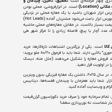
اتژی چهار مرحله‌ای است:
تحقیق، تامین، چیدمان و
 (Location)
است. در ابزارفروشی، محلی بودن
رس ابزار شهرتان باشید یا یک مغازه محلی در نزدیکی
مناطق در حال ساخت‌وساز؟ حضور در بورس ابزار باعث می‌شود مشتریان آماده (Hot Leads)
 قیمت بسیار بالاست. در مقابل، مغازه‌های محلی حاشیه
ک عدد آچار یا پیچ، فاصله زیادی را تا مرکز شهر طی
کالا
است. یکی از بزرگترین اشتباهات تازه‌کارها، خرید
حجم وسیعی از اجناسی است که “خاک‌خوری” بالایی دارند. شما باید با فرمول ۸۰/۲۰ جلو بروید؛
 درصد از اجناسی که ۸۰ درصد فروش مغازه را تشکیل می‌دهند (مثل مته، دیسک
در اولویت قرار دهید.
است. در سال ۲۰۲۵، داشتن یک مغازه فیزیکی بدون ویترین
ازار. شما باید همزمان با چیدمان قفسه‌ها، دیتابیس
رام و وب‌سایت آماده کنید.
، تمام سرمایه خود را صرف خرید دکوراسیون گران‌قیمت
تبار شماست، نه نورپردازی سقف!