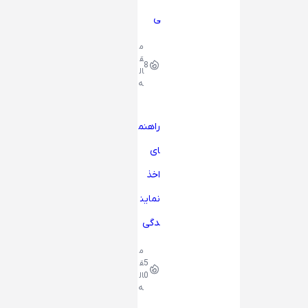
ی
م
ق
8
ال
ه
راهنم
ای
اخذ
نماین
دگی
م
5
ق
0
ال
ه