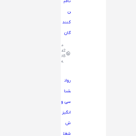
تامی
ن
کنند
گان
م
2
ق
5
ال
ه
روان
شنا
سی و
انگیز
ش
شغل