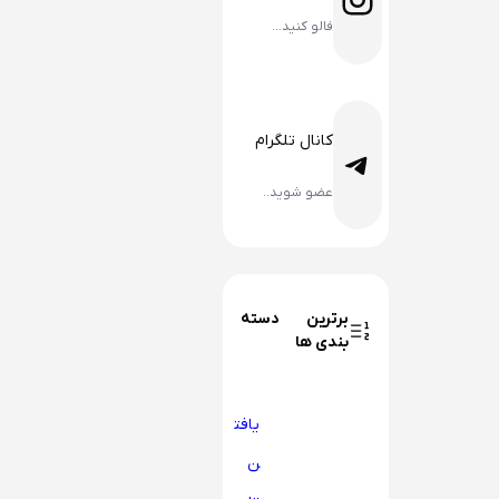
فالو کنید…
کانال تلگرام
تلگرام
عضو شوید..
برترین دسته
بندی ها
یافت
ن