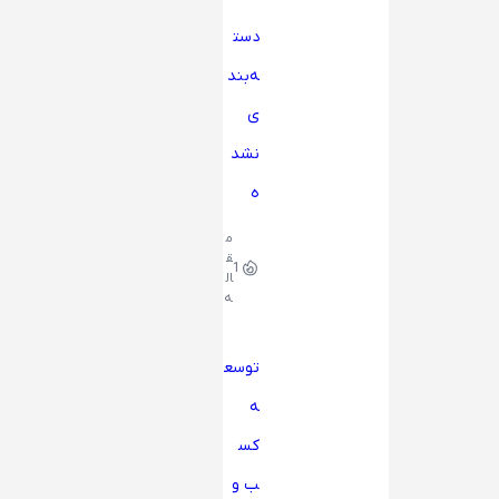
دست
ه‌بند
ی
نشد
ه
م
ق
1
ال
ه
توسع
ه
کس
ب و