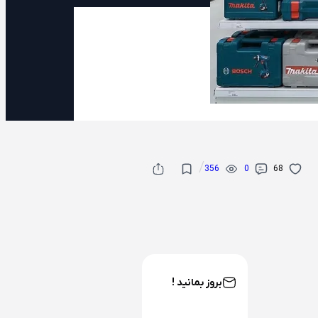
/
356
0
68
بروز بمانید !