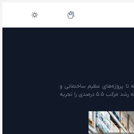
 تا پروژه‌های عظیم ساختمانی و
پتروشیمی، همه و همه به ابزار وابسته هستند. طبق آمارهای جهانی، بازار ابزارآلات صنعتی سالانه رشد مرکب ۵.۵ درصدی را تجربه