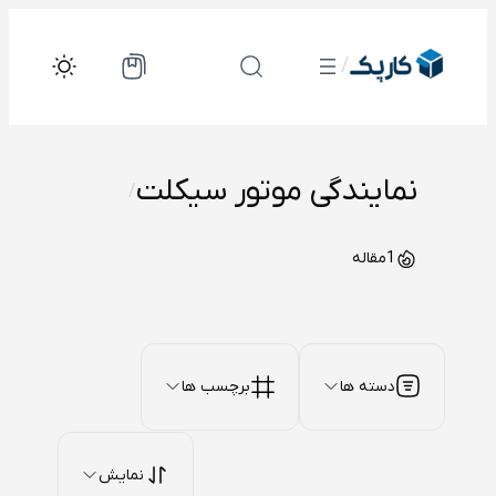
رفتن
به
/
محتوا
نمایندگی موتور سیکلت
/
1
مقاله
دسته ها
برچسب ها
نمایش