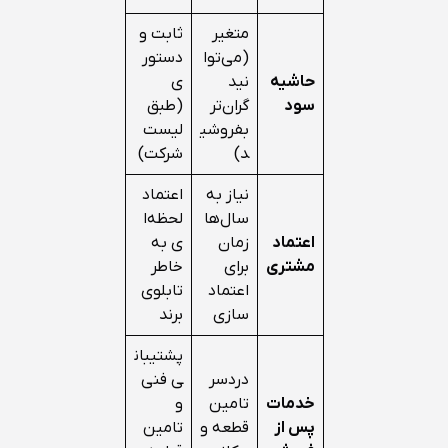
متغیر
ثابت و
(می‌توا
دستور
حاشیه
نید
ی
سود
گران‌تر
(طبق
بفروشی
لیست
د)
شرکت)
نیاز به
اعتماد
سال‌ها
لحظه‌ا
اعتماد
زمان
ی به
مشتری
برای
خاطر
اعتماد
تابلوی
سازی
برند
پشتیبان
دردسر
ی فنی
خدمات
تامین
و
پس از
قطعه و
تامین