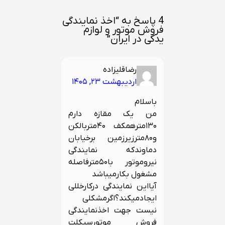
4 پاسخ به “اخذ نمایندگی
فروش موتور و لوازم
یدکی در ایران”
رضاقلیزاده
اردیبهشت ۲۳, ۱۴۰۵
باسلام
من یک مقازه دارم
۱۳۰مترهمکف ۴۰متربالکن
و۸۰مترزیرزمین برخیابان
دماوندکه نمایندگی
نیروموتور با۵۰مترفاصله
مشغول بکارمیباشد
آیااین نمایندگی درکارخللی
ایجادمیکند؟اگرمشکلی
نیست جهت اخذنمایندگی
فروش موتورسيکلت