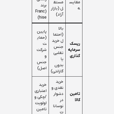
مقایس
مستق
برند
ه
ل (بازار
(Franc
آزاد)
hise)
بالا
پایین
(احتما
(حمای
ل خرید
ریسک
ت
جنس
سرمایه‌
شرکت
تقلبی
گذاری
و
یا
جنس
بدون
اصل)
گارانتی)
خرید
خرید
نقدی و
اعتباری
تامین
دشوار
/چکی و
کالا
در
اولویت
نوسانا
تامین
ت