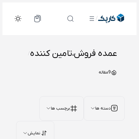
رفتن
به
/
محتوا
عمده فروش،تامین کننده
/
9
مقاله
دسته ها
برچسب ها
نمایش