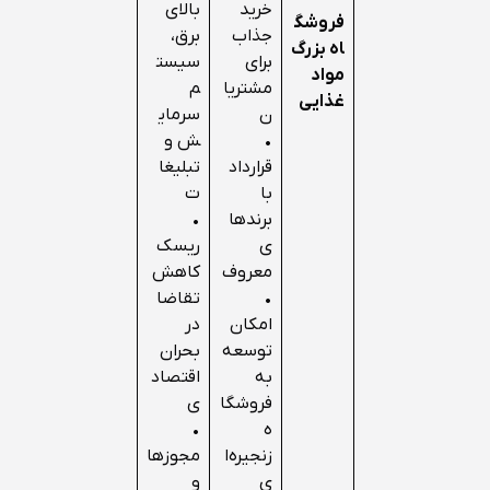
خرید
بالای
فروشگ
جذاب
برق،
اه بزرگ
برای
سیست
مواد
مشتریا
م
غذایی
ن
سرمای
•
ش و
قرارداد
تبلیغا
با
ت
برندها
•
ی
ریسک
معروف
کاهش
•
تقاضا
امکان
در
توسعه
بحران
به
اقتصاد
فروشگا
ی
ه
•
زنجیره‌ا
مجوزها
ی
و