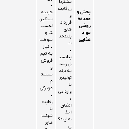
مشتریا
•
ن ثابت
پخش و
هزینه
و
عمده‌ف
سنگین
قرارداد
روشی
لجستی
های
مواد
ک و
بلندمد
غذایی
سوخت
ت
• نیاز
•
به تیم
پتانسی
فروش
ل رشد
و
به برند
سیست
تولیدی
م
یا
مویرگی
وارداتی
•
•
رقابت
امکان
با
اخذ
شرکت‌
نمایندگ
های
ی