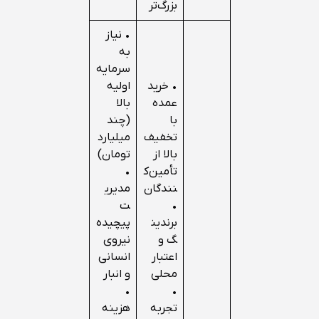
بزرگ‌تر
• نیاز
به
سرمایه
• خرید
اولیه
عمده
بالا
با
(چند
تخفیف
میلیارد
بالا از
تومان)
تأمین‌ک
•
نندگان
مدیری
•
ت
برندین
پیچیده
گ و
نیروی
اعتبار
انسانی
محلی
و انبار
•
•
تجربه
هزینه