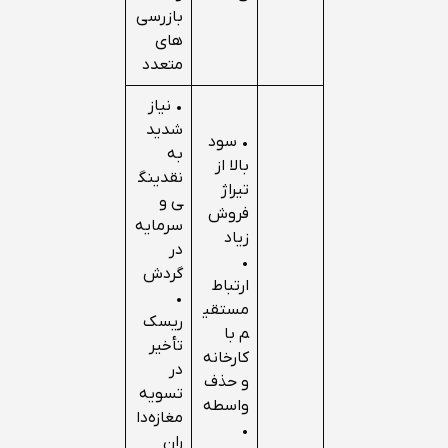
بازرسی‌
های
متعدد
• نیاز
شدید
• سود
به
بالا از
نقدینگ
تیراژ
ی و
فروش
سرمایه
زیاد
در
•
گردش
ارتباط
•
مستقی
ریسک
م با
تأخیر
کارخانه
در
و حذف
تسویه
واسطه
مغازه‌دا
•
ران