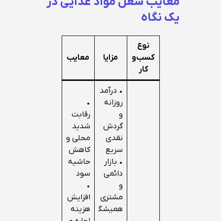
معایب شغل مواد غذایی در
یک نگاه
نوع
کسب‌و
مزایا
معایب
کار
• درآمد
روزانه
•
و
رقابت
گردش
شدید
نقدی
محلی و
سریع
کاهش
• بازار
حاشیه
دائمی
سود
و
•
مشتری
افزایش
همیشگ
هزینه