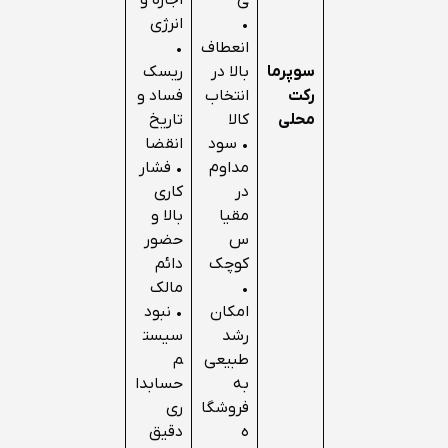
ی
اجاره و
•
انرژی
انعطاف
•
سوپرما
بالا در
ریسک
رکت
انتخاب
فساد و
محلی
کالا
تاریخ
• سود
انقضا
مداوم
• فشار
در
کاری
مقیا
بالا و
س
حضور
کوچک
دائم
•
مالک
امکان
• نبود
رشد
سیست
طبیعی
م
به
حسابدا
فروشگا
ری
ه
دقیق