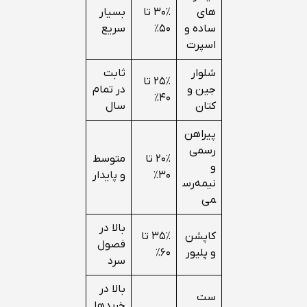
های
۳۰٪ تا
بسیار
ساده و
۵۰٪
سریع
اسپرت
شلوار
ثابت
۲۵٪ تا
جین و
در تمام
۴۰٪
کتان
سال
پیراهن
رسمی
۲۰٪ تا
متوسط
و
۳۰٪
و پایدار
نیمه‌رس
می
بالا در
کاپشن
۳۵٪ تا
فصول
و پلیور
۶۰٪
سرد
بالا در
ست
خریدها