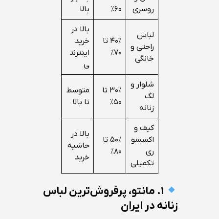
روسری
۶۰٪
بالا
بالا در
لباس
۴۰٪ تا
خرید
راحتی و
۷۰٪
اینترنت
خانگی
ی
شلوار و
۳۰٪ تا
متوسط
لگ
۵۰٪
تا بالا
زنانه
کیف و
بالا در
اکسسو
۵۰٪ تا
حاشیه
ری
۸۰٪
خرید
تکمیلی
۱. مانتو، پرفروش‌ترین لباس
زنانه در ایران