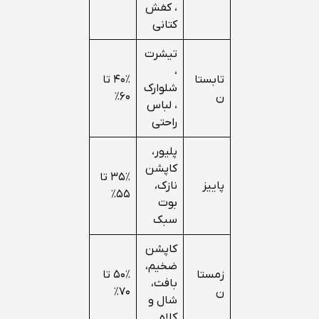
، کفش
کتانی
تیشرت
،
تابستا
۴۰٪ تا
شلوارک
ن
۶۰٪
، لباس
راحتی
پلیور،
کاپشن
۳۵٪ تا
پاییز
نازک،
۵۵٪
بوت
سبک
کاپشن
ضخیم،
زمستا
۵۰٪ تا
بافت،
ن
۷۰٪
شال و
کلاه