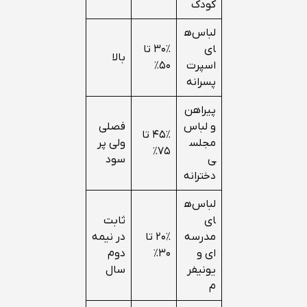
کودک
لباس‌ه
ای
۳۰٪ تا
بالا
اسپرت
۵۰٪
پسرانه
پیراهن
و لباس
فصلی
۴۵٪ تا
مجلس
ولی پر
۷۵٪
ی
سود
دخترانه
لباس‌ه
ای
ثابت
مدرسه‌
۲۰٪ تا
در نیمه
ای و
۳۰٪
دوم
یونیفر
سال
م