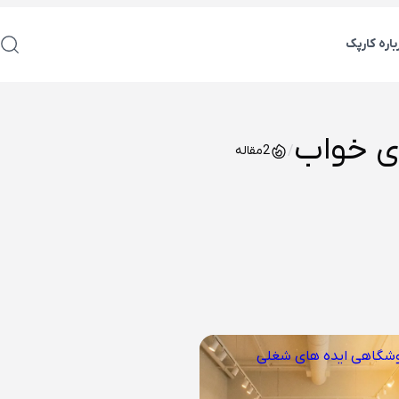
باره کارپک
ی خواب
/
2
مقاله
وشگاهی
ایده های شغلی