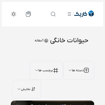
رفتن
به
/
محتوا
حیوانات خانگی
/
1
مقاله
دسته ها
برچسب ها
نمایش